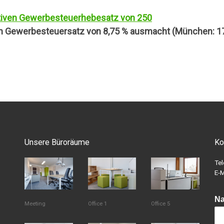
aktiven Gewerbesteuerhebesatz von 250
en Gewerbesteuersatz von 8,75 % ausmacht (München: 17
Unsere Büroräume
Ko
Te
E-M
N
Meeting
Office 1
Office 5