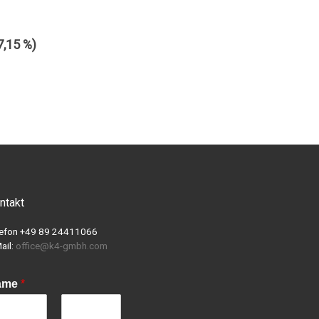
,15 %)
ntakt
lefon +49 89 24411066
ail:
office@k4-gmbh.com
ame
*