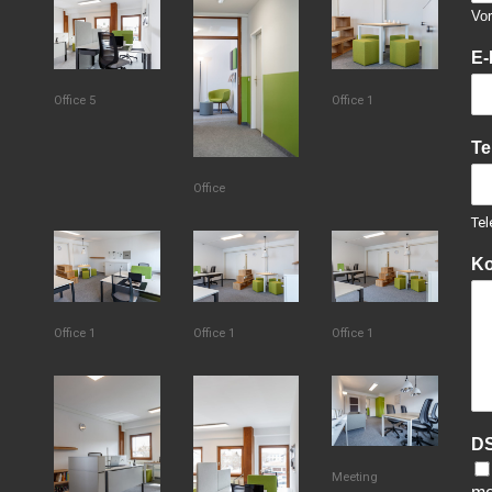
Vo
E-
Office 5
Office 1
Te
Office
Tel
Ko
Office 1
Office 1
Office 1
DS
Meeting